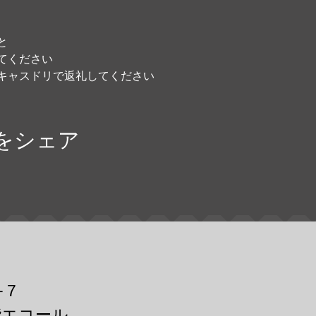
と
てください
キャスドリで返礼してください
をシェア
－7
階エコール