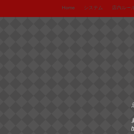
システム
Home
システム
店内ルー
h