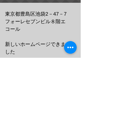
東京都豊島区池袋2－47－7
フォーレセブンビル８階エ
コール
​新しいホームページできま
した
https://cafebar-ecole.com
​電話：０３－６９０３－７７３６
メール
barecoleuni@gmail.c
om