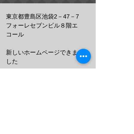
東京都豊島区池袋2－47－7
フォーレセブンビル８階エ
コール
​新しいホームページできま
した
https://cafebar-ecole.com
​電話：０３－６９０３－７７３６
メール
barecoleuni@gmail.c
om