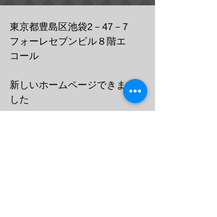
東京都豊島区池袋2－47－7
フォーレセブンビル８階エ
コール
​新しいホームページできま
した
https://cafebar-ecole.com
​電話：０３－６９０３－７７３６
メール
barecoleuni@gmail.c
om