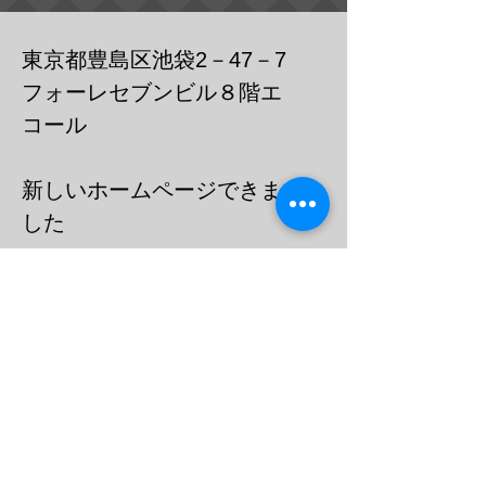
東京都豊島区池袋2－47－7
フォーレセブンビル８階エ
コール
​新しいホームページできま
した
https://cafebar-ecole.com
​電話：０３－６９０３－７７３６
メール
barecoleuni@gmail.c
om