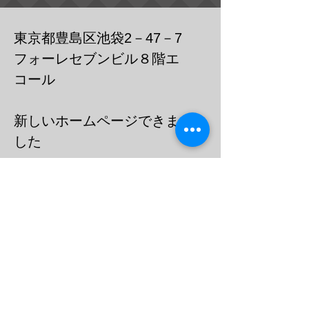
東京都豊島区池袋2－47－7
フォーレセブンビル８階エ
コール
​新しいホームページできま
した
https://cafebar-ecole.com
​電話：０３－６９０３－７７３６
メール
barecoleuni@gmail.c
om