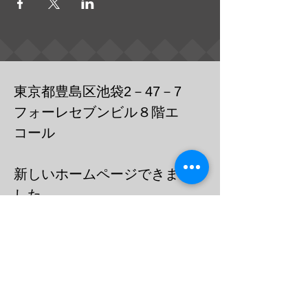
東京都豊島区池袋2－47－7
フォーレセブンビル８階エ
コール
​新しいホームページできま
した
https://cafebar-ecole.com
​電話：０３－６９０３－７７３６
メール
barecoleuni@gmail.c
om