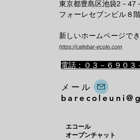
東京都豊島区池袋2－47
フォーレセブンビル８
​新しいホームページで
https://cafebar-ecole.com
​電話：０３－６９０３
メール
barecoleuni@
エコール
オープンチャット