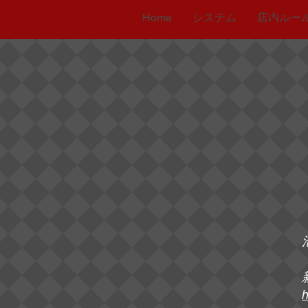
システム
Home
システム
店内ルー
h