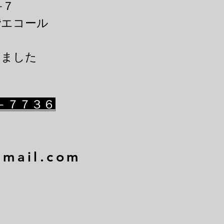
－7
階エコール
きました
－７７３６
gmail.com