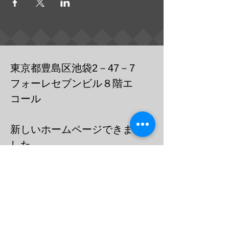
東京都豊島区池袋2－47－7
フォーレセブンビル８階エ
コール
​新しいホームページできま
した
https://cafebar-ecole.com
​電話：０３－６９０３－７７３６
メール
barecoleuni@gmail.c
om