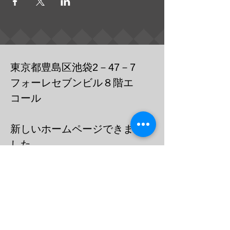
東京都豊島区池袋2－47－7
フォーレセブンビル８階エ
コール
​新しいホームページできま
した
https://cafebar-ecole.com
​電話：０３－６９０３－７７３６
メール
barecoleuni@gmail.c
om