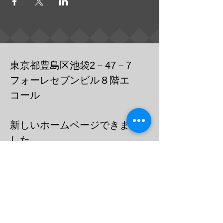
東京都豊島区池袋2－47－7
フォーレセブンビル８階エ
コール
​新しいホームページできま
した
https://cafebar-ecole.com
​電話：０３－６９０３－７７３６
メール
barecoleuni@gmail.c
om