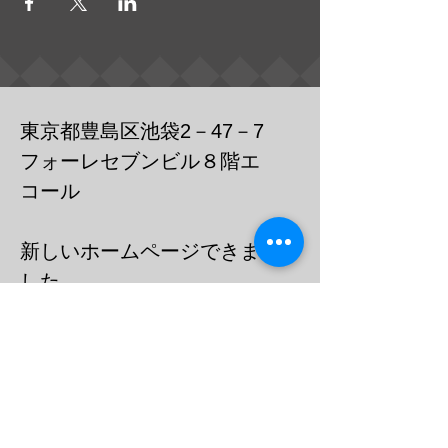
東京都豊島区池袋2－47－7
フォーレセブンビル８階エ
コール
​新しいホームページできま
した
https://cafebar-ecole.com
​電話：０３－６９０３－７７３６
メール
barecoleuni@gmail.c
om