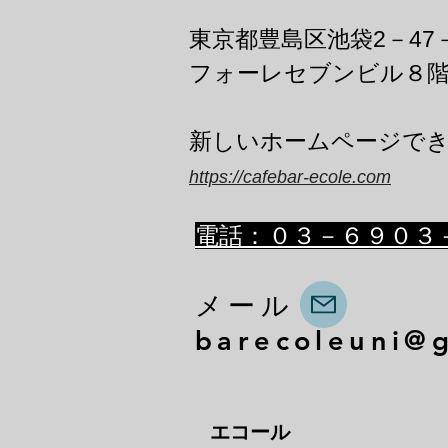
東京都豊島区池袋2－47
フォーレセブンビル８
​新しいホームページで
https://cafebar-ecole.com
​電話：０３－６９０３
メール
barecoleuni@
エコール