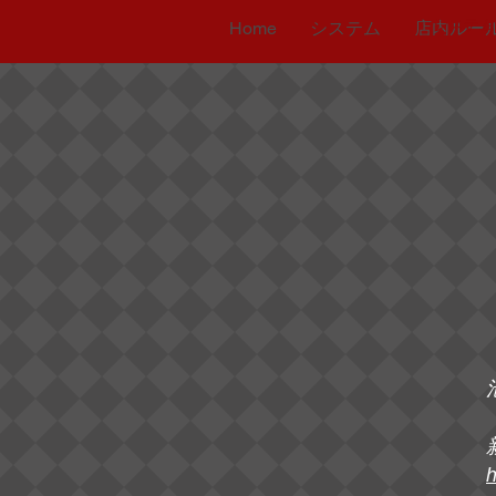
システム
Home
システム
店内ルー
h