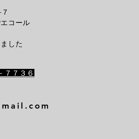
－7
階エコール
きました
－７７３６
gmail.com