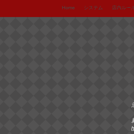
システム
Home
システム
店内ルー
h