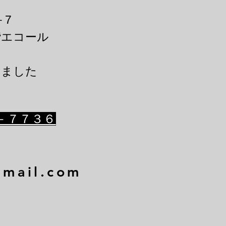
－7
階エコール
きました
－７７３６
gmail.com