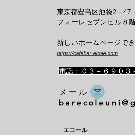
東京都豊島区池袋2－47
フォーレセブンビル８
​新しいホームページで
https://cafebar-ecole.com
​電話：０３－６９０３
メール
barecoleuni@
エコール