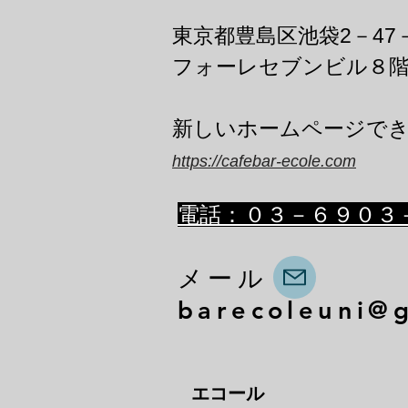
東京都豊島区池袋2－47
フォーレセブンビル８
​新しいホームページで
https://cafebar-ecole.com
​電話：０３－６９０３
メール
barecoleuni@
エコール