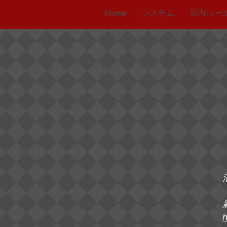
システム
Home
システム
店内ルー
h