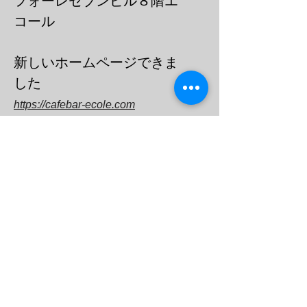
フォーレセブンビル８階エ
コール
​新しいホームページできま
した
https://cafebar-ecole.com
​電話：０３－６９０３－７７３６
メール
barecoleuni@gmail.c
om
エコール
オープン
チャット