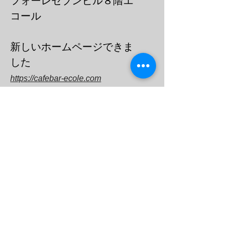
フォーレセブンビル８階エ
コール
​新しいホームページできま
した
https://cafebar-ecole.com
​電話：０３－６９０３－７７３６
メール
barecoleuni@gmail.c
om
エコール
オープン
チャット