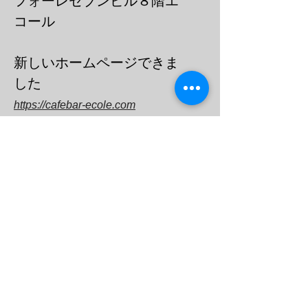
フォーレセブンビル８階エ
コール
​新しいホームページできま
した
https://cafebar-ecole.com
​電話：０３－６９０３－７７３６
メール
barecoleuni@gmail.c
om
エコール
オープン
チャット