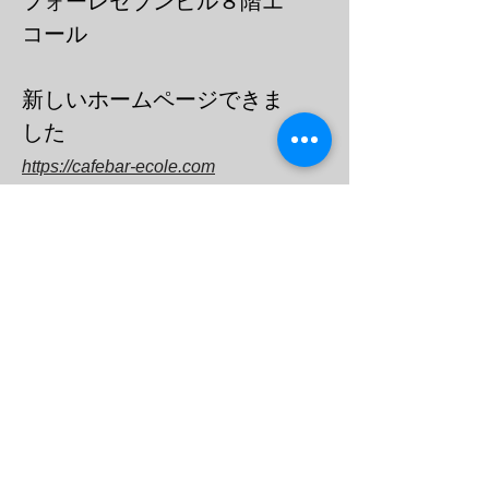
フォーレセブンビル８階エ
コール
​新しいホームページできま
した
https://cafebar-ecole.com
​電話：０３－６９０３－７７３６
メール
barecoleuni@gmail.c
om
エコール
オープン
チャット